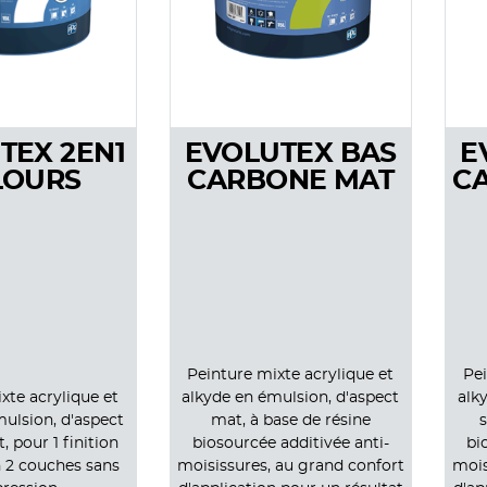
TEX 2EN1
EVOLUTEX BAS
E
LOURS
CARBONE MAT
C
Peinture mixte acrylique et
Pei
xte acrylique et
alkyde en émulsion, d'aspect
alk
ulsion, d'aspect
mat, à base de résine
s
, pour 1 finition
biosourcée additivée anti-
bi
 2 couches sans
moisissures, au grand confort
mois