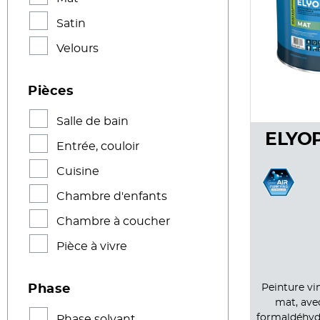
Satin
Velours
Pièces
Salle de bain
ELYO
Entrée, couloir
Cuisine
Chambre d'enfants
Chambre à coucher
Pièce à vivre
Peinture vi
Phase
mat, ave
formaldéhyd
Phase solvant