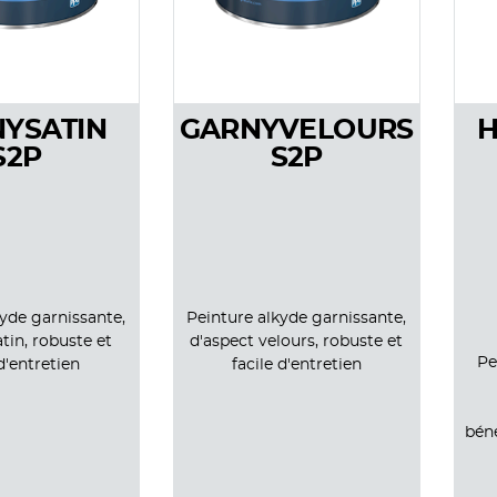
YSATIN
GARNYVELOURS
H
S2P
S2P
yde garnissante,
Peinture alkyde garnissante,
atin, robuste et
d'aspect velours, robuste et
Pe
 d'entretien
facile d'entretien
béné