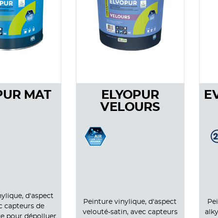
PUR MAT
ELYOPUR
E
VELOURS
nylique, d'aspect
Peinture vinylique, d'aspect
Pei
c capteurs de
velouté-satin, avec capteurs
alk
e pour dépolluer