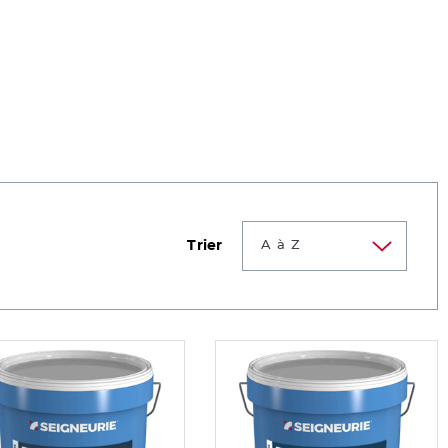
Trier
A à Z