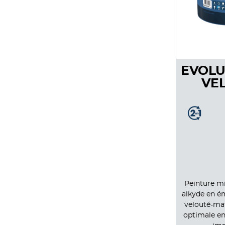
EVOLU
VE
Peinture mi
alkyde en ém
velouté-mat
optimale en